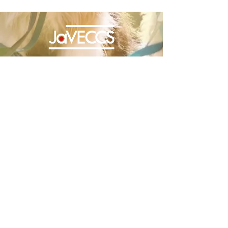
一般社団法人 日本獣医救急集中治療学会
Japanese Veterinary Emergency and Critical Care Society
JaVECCS | 年次大会サイト
〒232-0004 横浜市南区前里町1-25 三
井ビル2階
Email :
support@javeccs.org
JaVECCS運営事務局へのお問合せはこちら
*48時間以内に返信がない場合は、こちらのボ
タンから再度お問い合わせください。
info@javeccs.com
および
info@recoverjapan.com
は現在使用停止中です
ので、
support@javeccs.org
もしくはお問い合
わせフォームをご利用ください。
Copyright©️JVECC All Rights Reserved 当サイト
の内容の一切の無断転載、使用を禁じます。