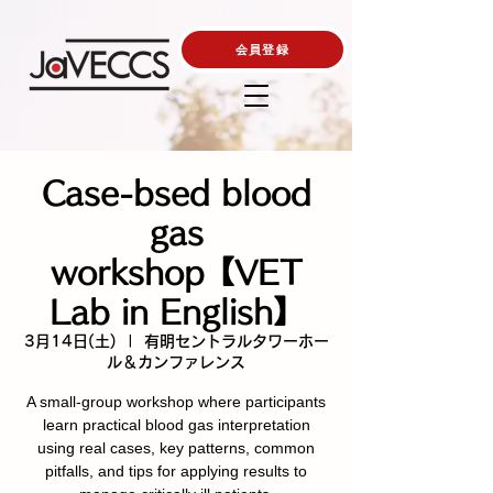
会員登録
Case-bsed blood
gas
workshop【VET
Lab in English】
3月14日(土)
  |  
有明セントラルタワーホー
ル＆カンファレンス
A small-group workshop where participants
learn practical blood gas interpretation
using real cases, key patterns, common
pitfalls, and tips for applying results to