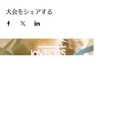
大会をシェアする
一般社団法人 日本獣医救急集中治療学会
Japanese Veterinary Emergency and Critical Care Society
JaVECCS | 年次大会サイト
〒232-0004 横浜市南区前里町1-25 三
井ビル2階
Email :
support@javeccs.org
JaVECCS運営事務局へのお問合せはこちら
*48時間以内に返信がない場合は、こちらのボ
タンから再度お問い合わせください。